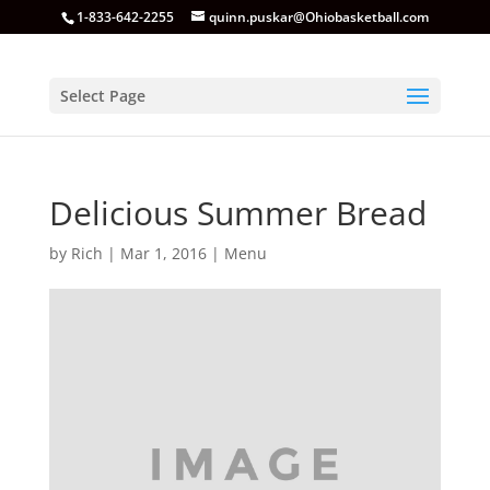
1-833-642-2255
quinn.puskar@Ohiobasketball.com
Select Page
Delicious Summer Bread
by
Rich
|
Mar 1, 2016
|
Menu