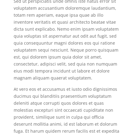
Sed ut perspiciatis unde omnis iste natus error sit
voluptatem accusantium doloremque laudantium,
totam rem aperiam, eaque ipsa quae ab illo
inventore veritatis et quasi architecto beatae vitae
dicta sunt explicabo. Nemo enim ipsam voluptatem
quia voluptas sit aspernatur aut odit aut fugit, sed
quia consequuntur magni dolores eos qui ratione
voluptatem sequi nesciunt. Neque porro quisquam
est, qui dolorem ipsum quia dolor sit amet,
consectetur, adipisci velit, sed quia non numquam
eius modi tempora incidunt ut labore et dolore
magnam aliquam quaerat voluptatem.
At vero eos et accusamus et iusto odio dignissimos
ducimus qui blanditiis praesentium voluptatum
deleniti atque corrupti quos dolores et quas
molestias excepturi sint occaecati cupiditate non
provident, similique sunt in culpa qui officia
deserunt mollitia animi, id est laborum et dolorum
fuga. Et harum quidem rerum facilis est et expedita