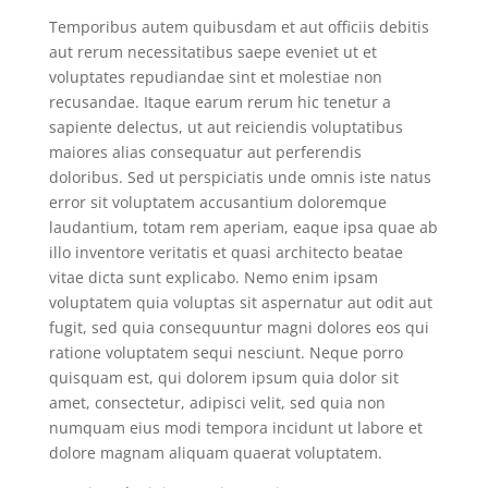
Temporibus autem quibusdam et aut officiis debitis
aut rerum necessitatibus saepe eveniet ut et
voluptates repudiandae sint et molestiae non
recusandae. Itaque earum rerum hic tenetur a
sapiente delectus, ut aut reiciendis voluptatibus
maiores alias consequatur aut perferendis
doloribus. Sed ut perspiciatis unde omnis iste natus
error sit voluptatem accusantium doloremque
laudantium, totam rem aperiam, eaque ipsa quae ab
illo inventore veritatis et quasi architecto beatae
vitae dicta sunt explicabo. Nemo enim ipsam
voluptatem quia voluptas sit aspernatur aut odit aut
fugit, sed quia consequuntur magni dolores eos qui
ratione voluptatem sequi nesciunt. Neque porro
quisquam est, qui dolorem ipsum quia dolor sit
amet, consectetur, adipisci velit, sed quia non
numquam eius modi tempora incidunt ut labore et
dolore magnam aliquam quaerat voluptatem.