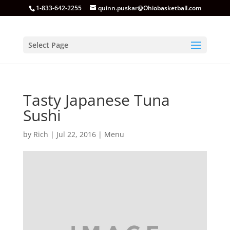
1-833-642-2255
quinn.puskar@Ohiobasketball.com
Select Page
Tasty Japanese Tuna
Sushi
by
Rich
|
Jul 22, 2016
|
Menu