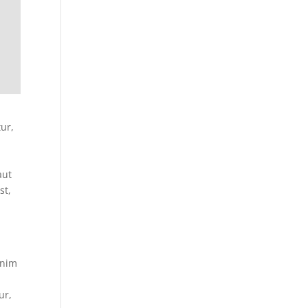
ur,
aut
st,
enim
ur,