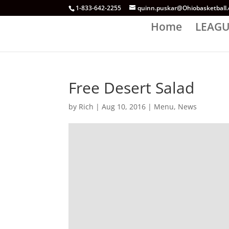
1-833-642-2255
quinn.puskar@Ohiobasketball
Home
LEAGU
Free Desert Salad
by
Rich
|
Aug 10, 2016
|
Menu
,
News